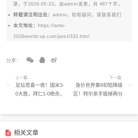
章，于2026-05-23，由
admin
发表，共 487个字。
转载请注明出处：
admin，如有疑问，请联系我们
本文地址：
https://ante-
2026worldcup.com/post/332.html
分享：
上一篇:
下一篇:
足坛悲喜一夜！国米3-
身价世界第9却陷降级
0大胜，拜仁1-0绝杀，
区！特尔亲手毁掉两分
马竞0-1爆冷，尤文1-0
优势，热刺还能活吗？
相关文章