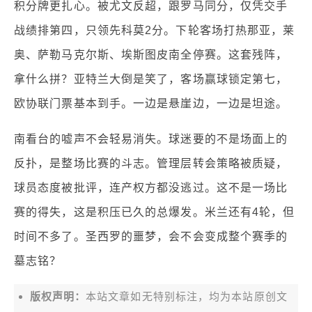
积分牌更扎心。被尤文反超，跟罗马同分，仅凭交手
战绩排第四，只领先科莫2分。下轮客场打热那亚，莱
奥、萨勒马克尔斯、埃斯图皮南全停赛。这套残阵，
拿什么拼？亚特兰大倒是笑了，客场赢球锁定第七，
欧协联门票基本到手。一边是悬崖边，一边是坦途。
南看台的嘘声不会轻易消失。球迷要的不是场面上的
反扑，是整场比赛的斗志。管理层转会策略被质疑，
球员态度被批评，连产权方都没逃过。这不是一场比
赛的得失，这是积压已久的总爆发。米兰还有4轮，但
时间不多了。圣西罗的噩梦，会不会变成整个赛季的
墓志铭？
版权声明：
本站文章如无特别标注，均为本站原创文