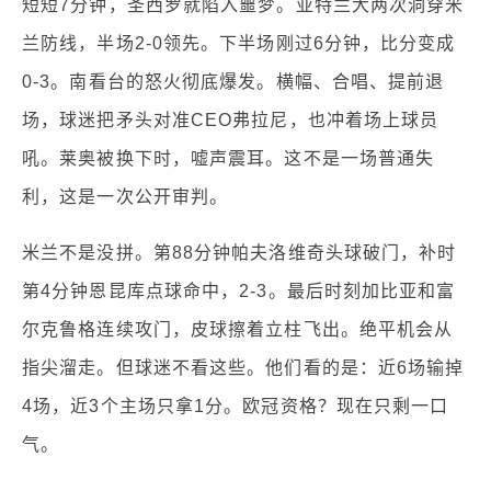
短短7分钟，圣西罗就陷入噩梦。亚特兰大两次洞穿米
兰防线，半场2-0领先。下半场刚过6分钟，比分变成
0-3。南看台的怒火彻底爆发。横幅、合唱、提前退
场，球迷把矛头对准CEO弗拉尼，也冲着场上球员
吼。莱奥被换下时，嘘声震耳。这不是一场普通失
利，这是一次公开审判。
米兰不是没拼。第88分钟帕夫洛维奇头球破门，补时
第4分钟恩昆库点球命中，2-3。最后时刻加比亚和富
尔克鲁格连续攻门，皮球擦着立柱飞出。绝平机会从
指尖溜走。但球迷不看这些。他们看的是：近6场输掉
4场，近3个主场只拿1分。欧冠资格？现在只剩一口
气。