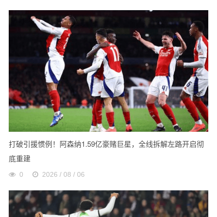
打破引援惯例！阿森纳1.59亿豪赌巨星，全线拆解左路开启彻
底重建
0
2026 / 08 / 06