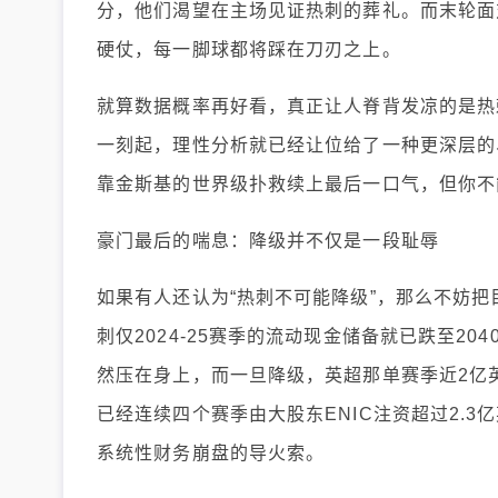
分，他们渴望在主场见证热刺的葬礼。而末轮面
硬仗，每一脚球都将踩在刀刃之上。
就算数据概率再好看，真正让人脊背发凉的是热
一刻起，理性分析就已经让位给了一种更深层的
靠金斯基的世界级扑救续上最后一口气，但你不
豪门最后的喘息：降级并不仅是一段耻辱
如果有人还认为“热刺不可能降级”，那么不妨把目光
刺仅2024-25赛季的流动现金储备就已跌至2
然压在身上，而一旦降级，英超那单赛季近2亿英
已经连续四个赛季由大股东ENIC注资超过2.
系统性财务崩盘的导火索。