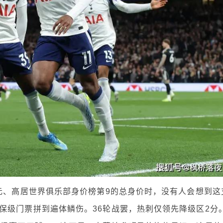
欧元、高居世界俱乐部身价榜第9的总身价时，没有人会想到这
保级门票拼到遍体鳞伤。36轮战罢，热刺仅领先降级区2分