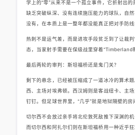
学上的“零”从来不是一个孤立事件，它折射出
缺乏突破纵深、没有连续施压能力的球队，自然
没有，在本质上是一整年都没能真正把对手防线
热刺不是运气差，而是进攻手段贫乏到了让裁判
态，当家射手需要在保级战里穿着“Timberl
最后两轮的审判：斯坦福桥还是鬼门关？
剩下的悬念，已经被压缩成了一道冰冷的算术题
西、主场对埃弗顿。西汉姆则是客战纽卡、主场
钉钉。但足球世界里，“几乎”就是地狱隔壁的房
切尔西不会放过亲手将北伦敦死敌推下深渊的机
而切尔西和阿扎尔们则在斯坦福桥用一种近乎狂