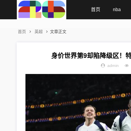
首页
nba
首页
英超
文章正文
身价世界第9却陷降级区！
admin