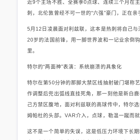
近9个主场不胜、全赛季0点球、连续三个月在
刺，北伦敦曾经不可一世的“六强”豪门，正在亲
5月12日凌晨面对利兹联，这本是热刺将自己与
20岁的法国前锋，用一脚世界波和一记业余倒
里。
特尔的“两面神”表演：系统崩溃的具象化
特尔在第50分钟的那脚大禁区线抽射破门堪称
作调整后兜出弧线直挂死角，那一刻他是新白鹿
己方禁区腹地，面对利兹联的高球传中，特尔选
姆帕杜的头部。VAR介入，点球，勒温一蹴而就，
这不是一个简单的失误，这是低压力环境下长期