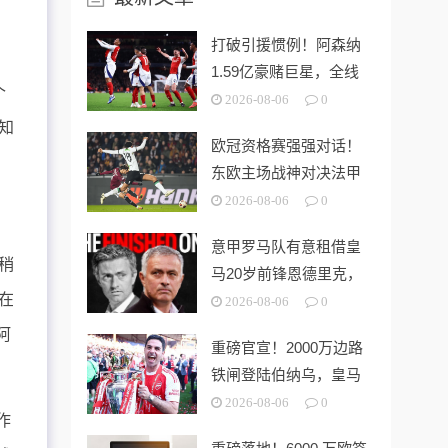
打破引援惯例！阿森纳
1.59亿豪赌巨星，全线
个
拆解左路
2026-08-06
0
知
欧冠资格赛强强对话！
东欧主场战神对决法甲
豪门，里昂客
2026-08-06
0
意甲罗马队有意租借皇
稍
马20岁前锋恩德里克，
在
穆帅愿意放
2026-08-06
0
阿
重磅官宣！2000万边路
铁闸登陆伯纳乌，皇马
第四签补
2026-08-06
0
作