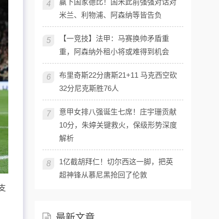
赢下国家德比！国米此前强强对话对
4
米兰、利物浦、阿森纳等皆告负
【一竞技】法甲：马赛换帅矛盾重
5
重，阿森纳外租小将或难得到机会
布里奇斯22分唐斯21+11 马克西空砍
6
32分尼克斯胜76人
意甲女排八强诞生七席！庄宇珊贡献
7
10分，朱婷关键救火，保级形势深度
解析
1亿截胡拜仁！切尔西这一脚，把英
8
超神锋从慕尼黑抢回了伦敦
支
。
最新文章