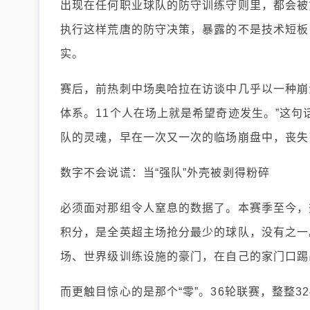
出现在任何职业球队的防守训练守则里，都会被
执行这样荒唐的防守决策，暴露的不是技术短板
实。
赛后，前热刺中场奥哈拉在访谈中几乎以一种崩
体系。11个人在场上就是希望奇迹发生。”这
队的灵魂，早在一次又一次的临场崩盘中，丧失
数字不会说谎：当“强队”外壳被剥得粉碎
必须面对那组令人窒息的数据了。本赛季至今，热
积分，是全英超主场抢分最少的球队，没有之一
场、世界级训练设施的豪门，在自己的家门口踢
而更触目惊心的是那个“零”。36轮联赛，整整