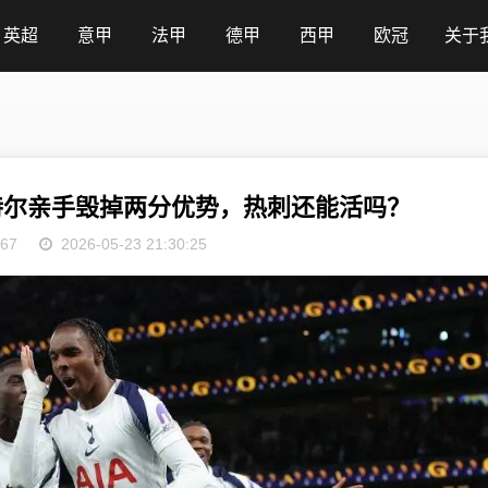
英超
意甲
法甲
德甲
西甲
欧冠
关于
特尔亲手毁掉两分优势，热刺还能活吗？
67
2026-05-23 21:30:25