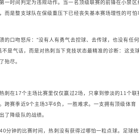
第一时间判定为违规动作。当一名顶级联赛的前锋在小禁区
，而是整支球队在保级重压下已经丧失基本赛场理性的可怕
溃的口吻怒斥：“没有人有勇气去控球、去传球，也没有任
句话不是气话，而是对热刺当下竞技状态最精准的诊断：这支
了殆尽。
刺在17个主场比赛里仅仅赢过2场，只拿到惨淡的11个联
。跨赛季近9个主场3平6负，一胜难求。一支拥有顶级体育
出了降级队的战绩。
3240分钟的比赛时间，热刺没有获得过哪怕一粒点球。足球