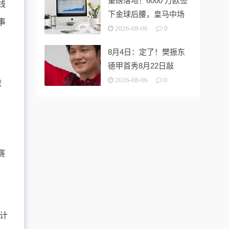
重磅落地！6000 万欧签
线
下金球后腰，皇马中场
事
大调整
2026-08-06
0
8月4日：定了！樊振东
何
德甲首秀8月22日敲
定，杜塞尔
2026-08-06
0
球
赛
统计