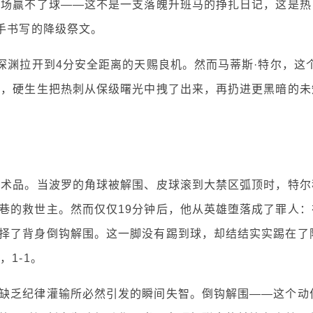
主场赢不了球——这不是一支落魄升班马的挣扎日记，这是热
手书写的降级祭文。
深渊拉开到4分安全距离的天赐良机。然而马蒂斯·特尔，这
钩，硬生生把热刺从保级曙光中拽了出来，再扔进更黑暗的未
艺术品。当波罗的角球被解围、皮球滚到大禁区弧顶时，特尔
巷的救世主。然而仅仅19分钟后，他从英雄堕落成了罪人：
择了背身倒钩解围。这一脚没有踢到球，却结结实实踢在了
1-1。
缺乏纪律灌输所必然引发的瞬间失智。倒钩解围——这个动