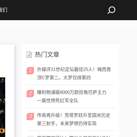
我们
热门文章
外媒评21世纪足坛最佳25人！梅西登
1
顶C罗第二，大罗仅排第四
曝利物浦砸8000万欧挖角巴萨主力
2
一属性馋死红军全队
传奇再升级！劳塔罗跃升至国米历史
3
第三射手，未来梦想仍待实现