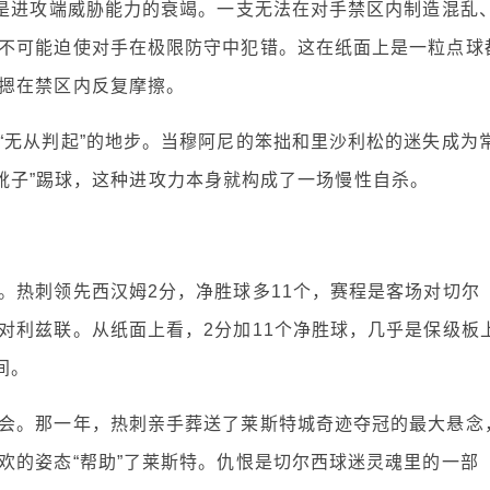
的是进攻端威胁能力的衰竭。一支无法在对手禁区内制造混乱
不可能迫使对手在极限防守中犯错。这在纸面上是一粒点球
摁在禁区内反复摩擦。
“无从判起”的地步。当穆阿尼的笨拙和里沙利松的迷失成为
and靴子”踢球，这种进攻力本身就构成了一场慢性自杀。
。热刺领先西汉姆2分，净胜球多11个，赛程是客场对切尔
对利兹联。从纸面上看，2分加11个净胜球，几乎是保级板
间。
会。那一年，热刺亲手葬送了莱斯特城奇迹夺冠的最大悬念
欢的姿态“帮助”了莱斯特。仇恨是切尔西球迷灵魂里的一部