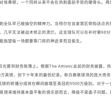
对埃弗顿，一个同样从来不会在热刺面前手软的硬骨头。两
刺全队早已被抽空的精神力。当特尔在自家禁区倒钩送点的
、几乎无法被战术修正的溃烂。这支球队可以在补时第98分
能指望每一场都要靠门将的神迹来苟且偷生。
挪到财务账簿上。根据The Athletic此前的财务披露，
040万英镑，创下十年来的最低纪录。新白鹿巷球场的庞大债
镑的转播分成将在瞬间崩塌至英冠的5500万级别。对于一
3亿英镑来维持基本盘平衡的俱乐部而言，降级不是面子问题，