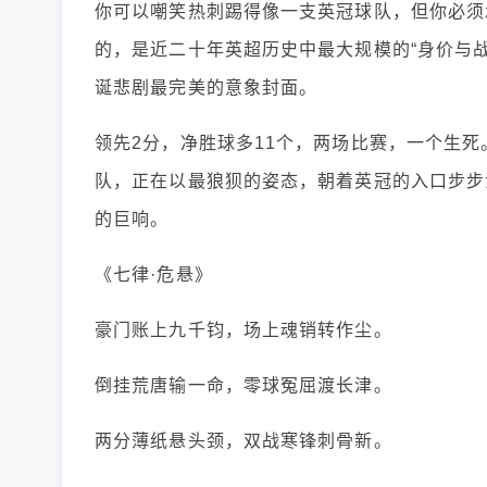
你可以嘲笑热刺踢得像一支英冠球队，但你必须承
的，是近二十年英超历史中最大规模的“身价与
诞悲剧最完美的意象封面。
领先2分，净胜球多11个，两场比赛，一个生
队，正在以最狼狈的姿态，朝着英冠的入口步步
的巨响。
《七律·危悬》
豪门账上九千钧，场上魂销转作尘。
倒挂荒唐输一命，零球冤屈渡长津。
两分薄纸悬头颈，双战寒锋刺骨新。