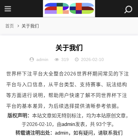
首页
关于我们
关于我们
admin
319
2026-02-10
世界杯下注平台大全整合2026世界杯期间常见的下注
平台与入口信息，从平台类型、支持赛事、玩法结构
等方面进行说明，帮助用户快速了解不同世界杯下注
平台的基本差异，为后续选择提供清晰参考依据。
版权声明：
本站文章如无特别标注，均为本站原创文章，
于2026-02-10，由
admin
发表，共 93个字。
转载请注明出处：
admin，如有疑问，请联系我们