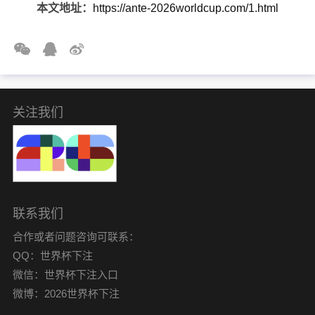
本文地址：
https://ante-2026worldcup.com/1.html
关注我们
联系我们
合作或者问题咨询可联系：
QQ：世界杯下注
微信：世界杯下注入口
微博：2026世界杯下注