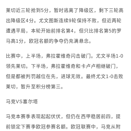
莱切近三轮抢到5分，暂时逃离了降级区，剩下三轮高
出降级区4分。尤文图斯连续9轮保持不败，但近两轮
遭遇平局，本轮开始前排名第4，但只比排名第5的罗
马高1分，欧冠名额的争夺仍充满悬念。
比赛中，上半场，弗拉霍维奇闪击破门。尤文半场1-0
领先莱切。下半场，弗拉霍维奇和卡卢卢相继破门，
但是都被判罚越位在先，进球无效。最终尤文1-0击败
莱切，暂升至积分榜第三。
马竞VS塞尔塔
马竞本赛季表现起起伏伏，但仍在西甲稳居前四，提
前锁定下赛季欧冠参赛名额。欧冠联赛中，马竞从附