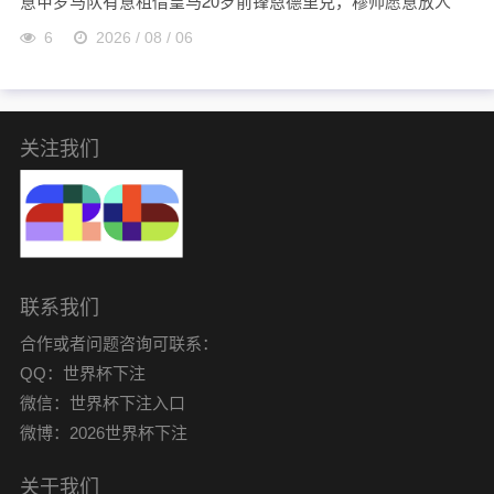
意甲罗马队有意租借皇马20岁前锋恩德里克，穆帅愿意放人
6
2026 / 08 / 06
关注我们
联系我们
合作或者问题咨询可联系：
QQ：世界杯下注
微信：世界杯下注入口
微博：2026世界杯下注
关于我们