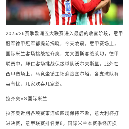
2025/26赛季欧洲五大联赛进入最后的收官阶段，意甲
冠军德甲冠军都提前揭晓，今天凌晨，意甲赛场上，
国际米兰客场挑战拉齐奥，尤文图斯客战莱切，德甲
联赛中，拜仁客场挑战保级球队沃尔夫斯堡，此外在
西甲赛场上，马竞坐镇主场迎战塞尔塔，各支球队有
喜有忧，几家欢喜几家愁。
拉齐奥VS国际米兰
拉齐奥近期各项赛事连续四场保持不败，意大利杯打
进决赛，意甲联赛排名第8。国际米兰本赛季经历换