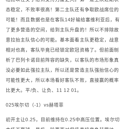
态稳定，不败率很高！第二主队还有争取欧战席位的
可能！而且数据也是在客队14好输给塞维利亚后，有
了更多营造的空间，给到主队升盘的！所以不排除故
意拉抬主队信心的可能。基本面看主队更稳定，战意
相对也高，客队毕竟已经锁定欧冠资格了。但前面刨
析了巴列卡诺目前阵容的缺失，以客队的市场形象真
没必要如此强拉主队，所以还是营造主队强抬信心的
可能性更大，所以本场看好客队不败，直接赢的概率
比更大。平/负、让负、11 12 01。
025埃尔切（-1）vs赫塔菲
初开主让0.25，目前维持在0.25中高压位置。埃尔切