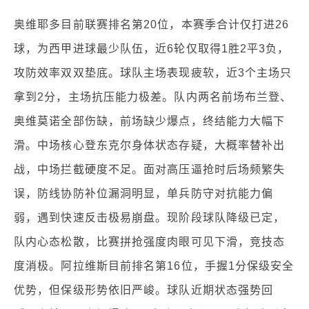
奥维耶多目前联赛排名第20位，本赛季合计仅打进26
球，为西甲进球最少队伍，近6轮仅取得1胜2平3负，
攻防效率双双垫底。球队主场表现疲软，近3个主场只
拿到2分，主场抗压能力极差。队内两名前场布兰登、
奥维莫诺全部伤缺，前场缺少爆点，终结能力大幅下
滑。中场核心登东克尔身体状态存疑，大概率替补出
战，中场拦截硬度不足。面对高压逼抢时后场频繁失
误，防线协防补位漏洞明显，单兵防守对抗能力偏
弱，遇到快速反击极易崩盘。现阶段球队降级已定，
队内心态松散，比赛拼抢强度肉眼可见下滑，竞技态
度消极。阿拉维斯目前排名第16位，手握1分保级安全
优势，但保级形势依旧严峻。球队近期状态强势回