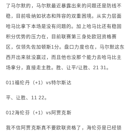
了马尔默的，马尔默最近暴露出来的问题还是防线不
稳，目前吸纳如状态和阵容的双重困境。从实力层面
哈马比拿下本场是没有问题的。加上哈马比还有稳固
积分优势的压力在，目前联赛第三身处欧冠资格赛
区，仅领先佐加顿斯1分。盘口力度也在，马尔默这东
西开出来就没赢过，而且他也没那个能力去哈马比主
场拿分，直接走主胜。胜、让平/让胜、21 31。
011福伦丹（+1）vs特尔斯达
平、让胜、11 22。
012海伦芬（+1）vs阿贾克斯
我不信阿贾克斯真不要欧联资格了，海伦芬是已经锁