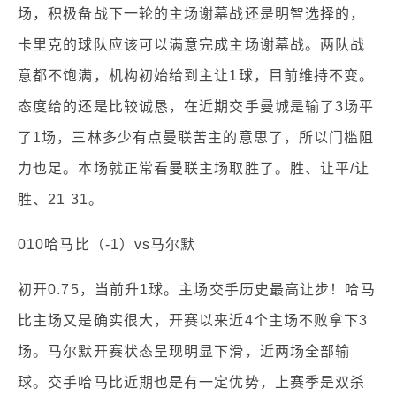
场，积极备战下一轮的主场谢幕战还是明智选择的，
卡里克的球队应该可以满意完成主场谢幕战。两队战
意都不饱满，机构初始给到主让1球，目前维持不变。
态度给的还是比较诚恳，在近期交手曼城是输了3场平
了1场，三林多少有点曼联苦主的意思了，所以门槛阻
力也足。本场就正常看曼联主场取胜了。胜、让平/让
胜、21 31。
010哈马比（-1）vs马尔默
初开0.75，当前升1球。主场交手历史最高让步！哈马
比主场又是确实很大，开赛以来近4个主场不败拿下3
场。马尔默开赛状态呈现明显下滑，近两场全部输
球。交手哈马比近期也是有一定优势，上赛季是双杀