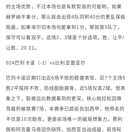
的主场优势，不过本场也是有默契局的可能哟，如果
赫罗纳不拿分，那么就会出现4队同积40分的更乱保级
局面，如果埃尔切本场也能拿到1分，那就是5队了，
保守可以看双平，这场2、3球是个好选项。胜、让平/
让胜、20 21。
024巴列卡诺（-1）vs比利亚雷亚尔
巴列卡诺近期打出近6场不败的稳健表现，近7个主场5
胜2平保持不败，防线脱胎换骨，近5场仅丢2球。但表
象之下，裂痕远比数据看到的更深。核心帕拉松因辱
骂裁判被禁赛7场，本赛季已提前告别西甲，他带走的
不仅是10次助攻，更是前场唯一的破局想象力。费利
佩和阿克霍马奇因伤缺阵，加西亚出战成疑，前场轮