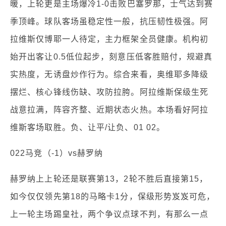
暖，上轮更是主场爆冷1-0击败巴塞罗那，士气达到赛
季顶峰。球队客场虽稳定性一般，抗压韧性极强。阿
拉维斯仅博耶一人待定，主力框架全员健康。机构初
始开出客让0.5低位起步，刻意压低客胜赔付，规避真
实热度，无诱盘炒作行为。综合来看，奥维耶多降级
摆烂、核心锋线伤缺、攻防拉胯。阿拉维斯保级生死
战意拉满，阵容齐整、近期状态火热。本场看好阿拉
维斯客场取胜。负、让平/让负、01 02。
022马竞（-1）vs赫罗纳
赫罗纳上上轮还是联赛第13，2轮不胜后直接第15，
如今仅仅领先第18的马略卡1分，保级形势岌岌可危，
上一轮主场踢皇社，两个争议点球不判，有那么一点