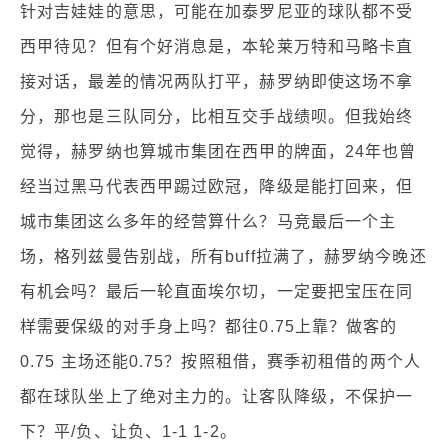
针对吉娃娃的意思，可能在加泰罗尼亚的球队都不受
西甲待见？但有个好消息是，本轮莱万特和马略卡直
接对话，最差的情况两队打平，赫罗纳即使这场不拿
分，那也是三队同分，比相互交手战绩呗。但我始终
觉得，赫罗纳也算城市集团在西甲的牌面，24年也曾
经当过黑马代表西甲踢过欧冠，降级是能打回来，但
城市集团这么多年的经营算什么？马竞最后一个主
场，格列兹曼告别战，所有buff拉满了，赫罗纳今晚还
有机会吗？最后一轮直面埃尔切，一定要把宝压在同
样需要保级的对手身上吗？都往0.75上靠？做客的
0.75 主场还能0.75？按照租借，赛季初租借的两个人
都在球队坐上了绝对主力的。让客队降级，不保护一
下？平/负、让负、1-1 1-2。