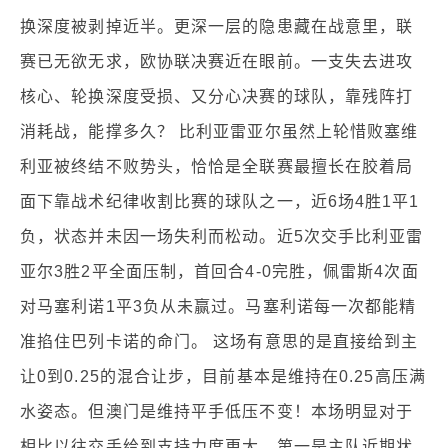
换深度被剥掉近半。更深一层的隐患藏在战意里，联
赛已无欲无求，欧协联决赛近在眼前。一支失去进攻
核心、轮换深度受损、又分心决赛的球队，靠残阵打
消耗战，能撑多久？ 比利亚雷亚尔虽然上轮惜败塞维
利亚被终结不败势头，恰恰是全联赛最擅长在胶着局
面下靠战术纪律收割比赛的球队之一，近6场4胜1平1
负，状态并未因一场失利而松动。近5次交手比利亚雷
亚尔3胜2平全面压制，首回合4-0完胜，佩雷斯4次面
对马塞利诺1平3负从未赢过。马塞利诺每一次都能精
准掐住巴列卡诺的命门。 这场有意思的是直接给到主
让0到0.25的混合让步，目前基本是维持在0.25高压满
水姿态。但澳门是维持平手低压不变！本场明显对于
相比以往交手给到支持力度更大。第一是主队近期状