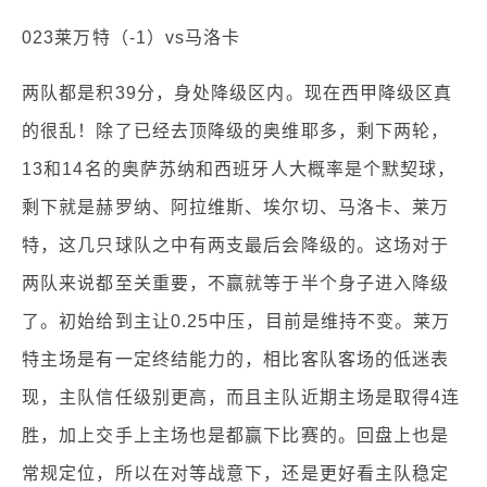
023莱万特（-1）vs马洛卡
两队都是积39分，身处降级区内。现在西甲降级区真
的很乱！除了已经去顶降级的奥维耶多，剩下两轮，
13和14名的奥萨苏纳和西班牙人大概率是个默契球，
剩下就是赫罗纳、阿拉维斯、埃尔切、马洛卡、莱万
特，这几只球队之中有两支最后会降级的。这场对于
两队来说都至关重要，不赢就等于半个身子进入降级
了。初始给到主让0.25中压，目前是维持不变。莱万
特主场是有一定终结能力的，相比客队客场的低迷表
现，主队信任级别更高，而且主队近期主场是取得4连
胜，加上交手上主场也是都赢下比赛的。回盘上也是
常规定位，所以在对等战意下，还是更好看主队稳定