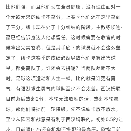
比他们强，而且他们现在全员健康，没有理由面对一
个无欲无求的纽卡不拿分，上赛季他们还在这里拿到
了三分。纽卡现在处于十分纠结的阶段，主教练埃迪-
豪已经告诉身边人他想留任，这时候需要在收官的时
候拿出完美答卷，但是其手底下的球员就不会这么坚
定了，纽卡这赛季的成绩必然导致他们夏窗出售球
星，都要离队了，谁还会去拼呢？当两队差距不大
时，足球这项运动和人生一样，比的就是谁更有勇
气，有强烈求生勇气的球队至少不会太差。西汉姆联
目前落后热刺2分，本轮无法取胜的话，热刺本轮赢
球，那他们将提前一轮降级。先不说纽卡放不放水，
至少从阵容和战意是有利于西汉姆联的。初始0.5的让
步，目前退0.25还多机构还搭配的是高压。欧指目前