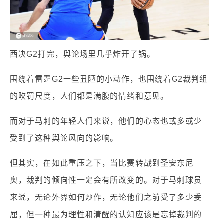
西决G2打完，舆论场里几乎炸开了锅。
围绕着雷霆G2一些丑陋的小动作，也围绕着G2裁判组
的吹罚尺度，人们都是满腹的情绪和意见。
而对于马刺的年轻人们来说，他们的心态也或多或少
受到了这种舆论风向的影响。
但其实，在如此重压之下，当比赛转战到圣安东尼
奥，裁判的倾向性一定会有所改变的。对于马刺球员
来说，无论外界如何炒作，无论他们之前受了多少委
屈，但一种最为理性和清醒的认知应该是忘掉裁判的