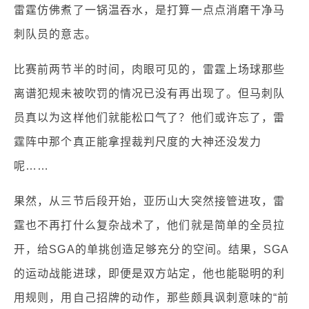
雷霆仿佛煮了一锅温吞水，是打算一点点消磨干净马
刺队员的意志。
比赛前两节半的时间，肉眼可见的，雷霆上场球那些
离谱犯规未被吹罚的情况已没有再出现了。但马刺队
员真以为这样他们就能松口气了？他们或许忘了，雷
霆阵中那个真正能拿捏裁判尺度的大神还没发力
呢……
果然，从三节后段开始，亚历山大突然接管进攻，雷
霆也不再打什么复杂战术了，他们就是简单的全员拉
开，给SGA的单挑创造足够充分的空间。结果，SGA
的运动战能进球，即便是双方站定，他也能聪明的利
用规则，用自己招牌的动作，那些颇具讽刺意味的“前