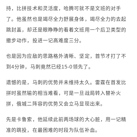
持，比拼技术和灵活度，哈腾可就不是文班的对手
了。他虽然也是竭尽全力舒展身体，竭尽全力的去起
跳封盖，却还是眼睁睁的看着文班用一个后卫类型的
撤步动作，投进一记高难度三分。
也是因为应敌的思路格外清晰、坚定，首节才打了不
到4分钟，马刺竟然已经15-0领先了。
遗憾的是，马刺的优势并未维持太久。雷霆在首发比
拼时虽然输的相当难看，可是一旦战局转入替补火
拼，俄城二阵容的优势又会立马显现出来。
先是卡鲁索，他延续此前两场球的大心脏，用一记精
准的跳投，在最困难的时段为队伍补血。