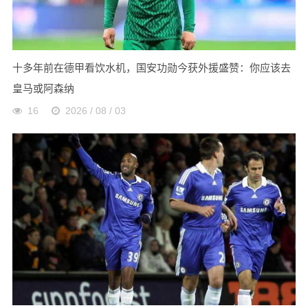
十多年前在德甲看饮水机，国安功勋今获外援盛赞：你应该去
皇马或阿森纳
16
2026 / 08 / 03