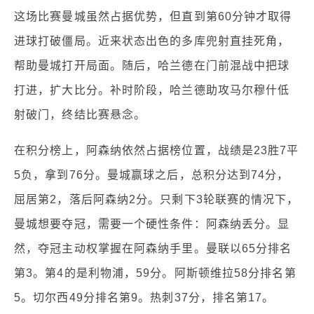
这场比赛曼城虽然占据优势，但直到第60分钟才取得
进球打破僵局。近来状态出色的多库兜射直挂死角，
帮助曼城打开局面。随后，哈兰德在门前混战中把球
打进，扩大比分。补时阶段，哈兰德助攻马尔穆什低
射破门，终结比赛悬念。
在积分榜上，阿森纳依然占据榜位置，战绩是23胜7平
5负，拿到76分。曼城赢球之后，总积分达到74分，
屈居第2，落后阿森纳2分。只剩下3轮联赛的情况下，
曼城想要夺冠，需要一个硬性条件：阿森纳丢分。显
然，夺冠主动权掌握在阿森纳手里。曼联以65分排名
第3。第4的是利物浦，59分。阿斯顿维拉58分排名第
5。切尔西49分排名第9。热刺37分，排名第17。