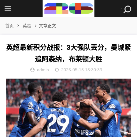
首页
英超
文章正文
英超最新积分战报：3大强队丢分，曼城紧
追阿森纳，布莱顿大胜
admin
2026-05-15 13:30:33